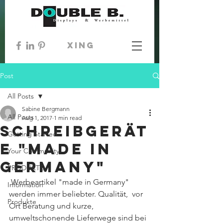
xing
Post
All Posts
Sabine Bergmann
All Posts
Aug 1, 2017
1 min read
Schreibgerät
Getting Started
e "made in
Your Community
Germany"
PRODUKTE
 Werbeartikel "made in Germany" 
Information
werden immer beliebter. Qualität,  vor 
Produkte
Ort Beratung und kurze, 
umweltschonende Lieferwege sind bei 