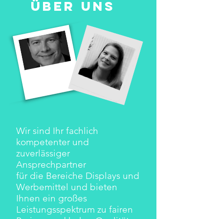
ÜBER UNS
Wir sind Ihr fachlich
kompetenter und
zuverlässiger
Ansprechpartner
für die Bereiche Displays und
Werbemittel und bieten
Ihnen ein großes
Leistungsspektrum zu fairen