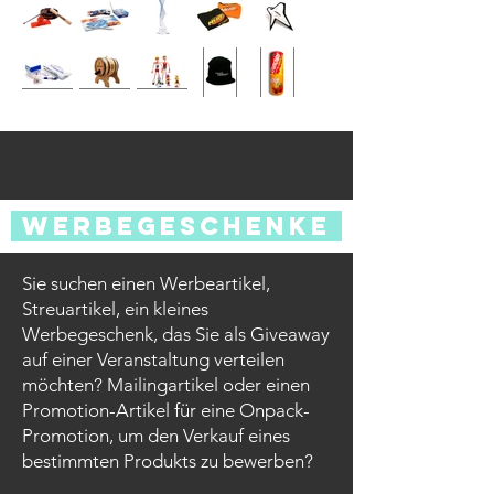
werbegeschenke
Sie suchen einen Werbeartikel,
Streuartikel, ein kleines
Werbegeschenk, das Sie als Giveaway
auf einer Veranstaltung verteilen
möchten? Mailingartikel oder einen
Promotion-Artikel für eine Onpack-
Promotion, um den Verkauf eines
bestimmten Produkts zu bewerben?