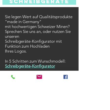
schreibgeräte
Sie legen Wert auf Qualitätsprodukte
"made in Germany"
mit hochwertigen Schweizer Minen?
Sprechen Sie uns an, oder nutzen Sie
unseren
Schreibgeräte-Konfigurator mit
Funktion zum Hochladen
Ihres Logos.
In 5 Schritten zum Wunschmodell:
Schreibgeräte-Konfigurator
Nutzen Sie dort die Suchfunktion als
Filter und finden
Sie beispielsweise mit dem
Suchbegriff "Bio"
viele Bio-Modelle aus bio-
basierendem Cellulosacetat.