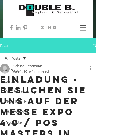
xing
Post
All Posts
Sabine Bergmann
All Posts
Jan 1, 2016
1 min read
EINLADUNG -
Getting Started
Besuchen Sie
Your Community
uns auf der
PRODUKTE
Messe EXPO
Information
4.0 / POS
Produkte
Masters in