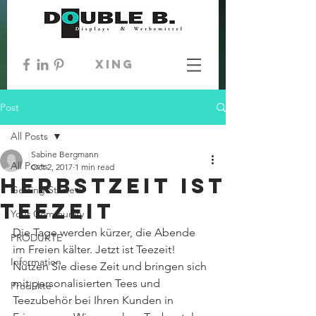
xing
Post
All Posts
Sabine Bergmann
All Posts
Oct 2, 2017
1 min read
Herbstzeit ist
Getting Started
Teezeit
Your Community
Die Tage werden kürzer, die Abende 
PRODUKTE
im Freien kälter. Jetzt ist Teezeit!
Information
Nutzen Sie diese Zeit und bringen sich 
mit personalisierten Tees und 
Produkte
Teezubehör bei Ihren Kunden in 