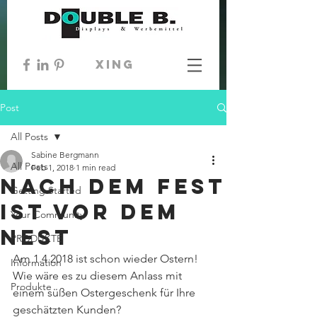
xing
Post
All Posts
Sabine Bergmann
All Posts
Feb 1, 2018
1 min read
Nach dem Fest
Getting Started
ist vor dem
Your Community
Nest
PRODUKTE
Am 1.4.2018 ist schon wieder Ostern!
Information
Wie wäre es zu diesem Anlass mit 
Produkte
einem süßen Ostergeschenk für Ihre 
geschätzten Kunden?