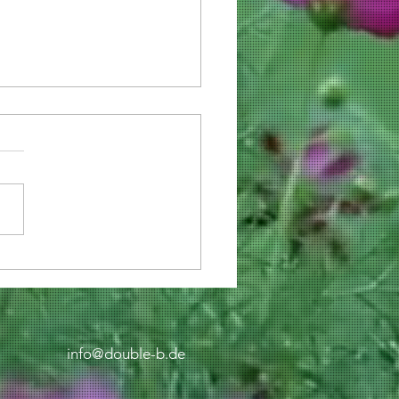
ppy New
ar!
info@double-b.de