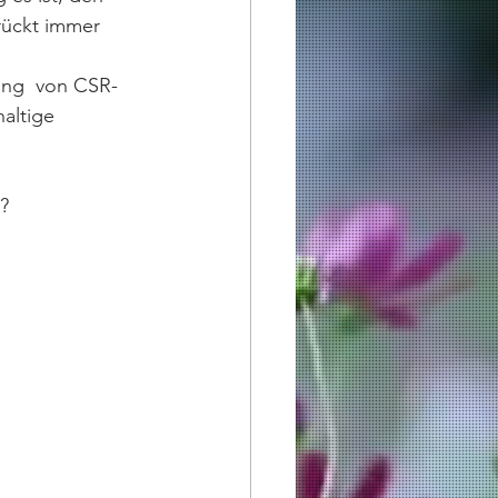
rückt immer 
ung  von CSR-
altige 
?