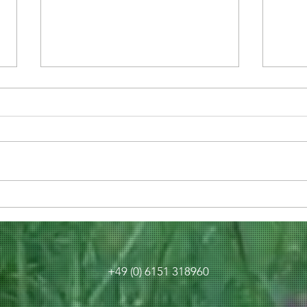
Pimp Your
Ha
Pencil!
Ye
+49 (0) 6151 318960