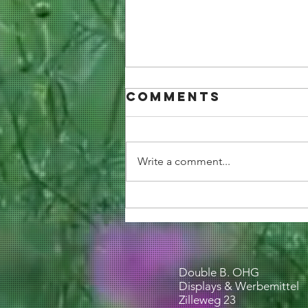
Comments
Write a comment...
TEAMSPIRIT FOR
ALL - Jetzt
Teamgeist
stärken
Double B. OHG
Displays & Werbemittel
Zilleweg 23