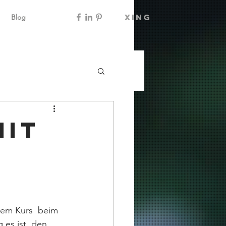
xing
Blog
Mit
hem Kurs  beim 
es ist, den 